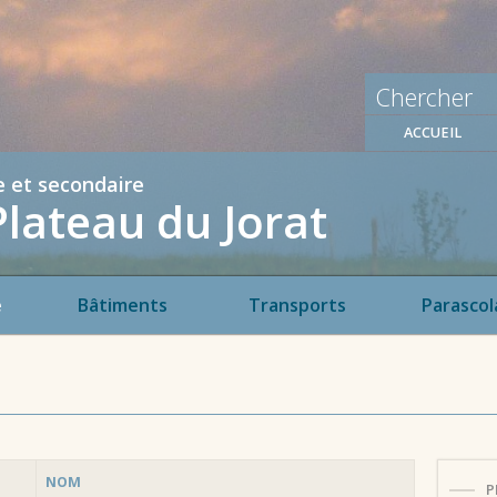
ACCUEIL
e et secondaire
Plateau du Jorat
e
Bâtiments
Transports
Parascol
NOM
P