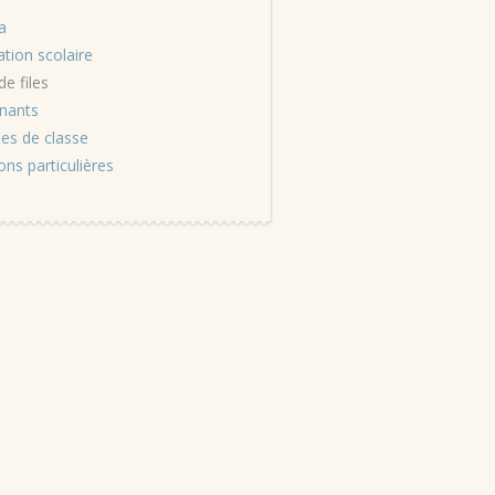
a
ation scolaire
de files
nants
ses de classe
ons particulières