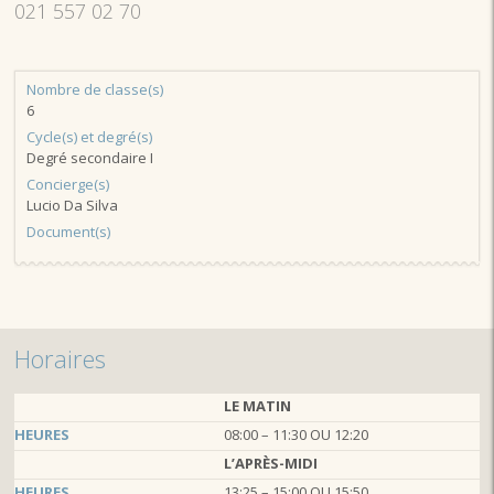
021 557 02 70
Nombre de classe(s)
6
Cycle(s) et degré(s)
Degré secondaire I
Concierge(s)
Lucio Da Silva
Document(s)
Horaires
LE MATIN
HEURES
08:00 – 11:30 OU 12:20
L’APRÈS-MIDI
HEURES
13:25 – 15:00 OU 15:50