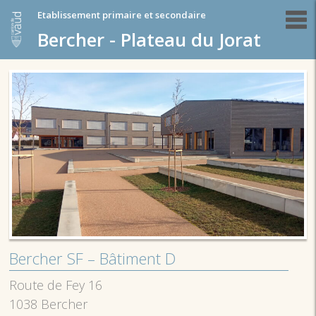
Etablissement primaire et secondaire
Bercher - Plateau du Jorat
Bercher SF – Bâtiment D
Route de Fey 16
1038 Bercher